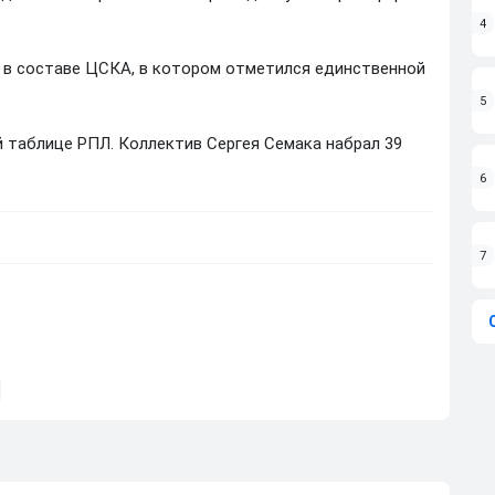
4
ч в составе ЦСКА, в котором отметился единственной
5
й таблице РПЛ. Коллектив Сергея Семака набрал 39
6
7