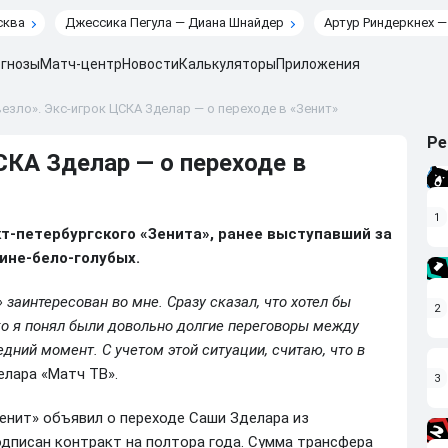
сква
Джессика Пегула — Диана Шнайдер
Артур Риндеркнех 
гнозы
Матч-центр
Новости
Калькуляторы
Приложения
езло». Экс-игрок ЦСКА Зделар — о переходе в «Зенит»
Ре
СКА Зделар — о переходе в
1
т-петербургского «Зенита», ранее выступавший за
ине-бело-голубых.
 заинтересован во мне. Сразу сказал, что хотел бы
2
ко я понял были довольно долгие переговоры между
едний момент. С учетом этой ситуации, считаю, что в
лара «Матч ТВ».
3
«Зенит» объявил о переходе Саши Зделара из
дписан контракт на полтора года. Сумма трансфера