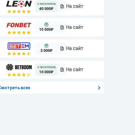
40 000₽
15 000₽
3 000₽
10 000₽
Смотреть всех