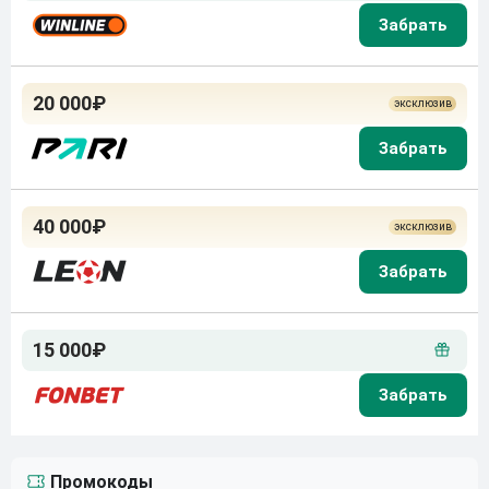
20 000₽
40 000₽
15 000₽
Промокоды