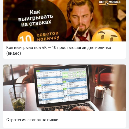
Как выигрывать в БК — 10 простых шагов для новичка
(видео)
Стратегия ставок на вилки