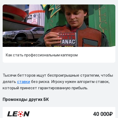
Как стать профессиональным каппером
Тысячи бетторов ищут беспроигрышные стратегии, чтобы
делать
ставки
без риска. Игроку нужен алгоритм ставок,
который принесет гарантированную прибыль.
Промокоды других БК
40 000₽