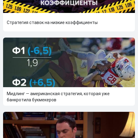
Стратегия ставок на низкие коэффициенты
Мидлинг — американская стратегия, которая уже
банкротила букмекеров