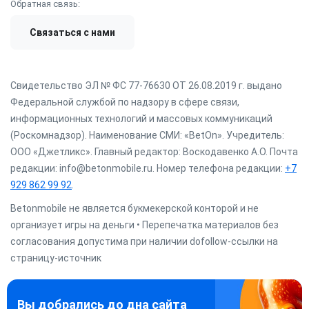
Обратная связь:
Связаться с нами
Свидетельство ЭЛ № ФС 77-76630 ОТ 26.08.2019 г. выдано
Федеральной службой по надзору в сфере связи,
информационных технологий и массовых коммуникаций
(Роскомнадзор). Наименование СМИ: «BetOn». Учредитель:
ООО «Джетликс». Главный редактор: Воскодавенко А.О. Почта
редакции: info@betonmobile.ru. Номер телефона редакции:
+7
929 862 99 92
.
Betonmobile не является букмекерской конторой и не
организует игры на деньги • Перепечатка материалов без
согласования допустима при наличии dofollow-ссылки на
страницу-источник