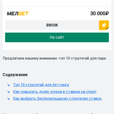
30 000₽
BM30K
На сайт
Предлагаем вашему вниманию топ 10 стратегий для пари.
Содержание
Топ 10 стратегий для беттинга
Как повысить долю успеха в ставках на спорт
Как выбрать беспроигрышную стратегию ставок