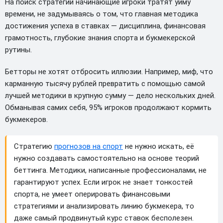
На поиск стратегий начинающие игроки тратят уйму
времени, не задумываясь о том, что главная методика
достижения успеха в ставках — дисциплина, финансовая
грамотность, глубокие знания спорта и букмекерской
рутины.
Бетторы не хотят отбросить иллюзии. Например, миф, что
карманную тысячу рублей превратить с помощью самой
лучшей методики в крупную сумму — дело нескольких дней.
Обманывая самих себя, 95% игроков продолжают кормить
букмекеров.
Стратегию
прогнозов на спорт
не нужно искать, её
нужно создавать самостоятельно на основе теорий
беттинга. Методики, написанные профессионалами, не
гарантируют успех. Если игрок не знает тонкостей
спорта, не умеет оперировать финансовыми
стратегиями и анализировать линию букмекера, то
даже самый продвинутый курс ставок бесполезен.