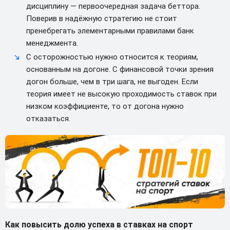
дисциплину — первоочередная задача беттора.
Поверив в надёжную стратегию не стоит
пренебрегать элементарными правилами банк
менеджмента.
С осторожностью нужно относится к теориям,
основанным на догоне. С финансовой точки зрения
догон больше, чем в три шага, не выгоден. Если
теория имеет не высокую проходимость ставок при
низком коэффициенте, то от догона нужно
отказаться.
Как повысить долю успеха в ставках на спорт