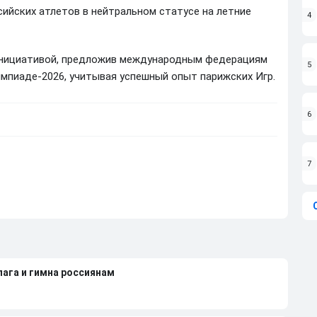
сийских атлетов в нейтральном статусе на летние
4
 инициативой, предложив международным федерациям
5
импиаде-2026, учитывая успешный опыт парижских Игр.
6
7
лага и гимна россиянам