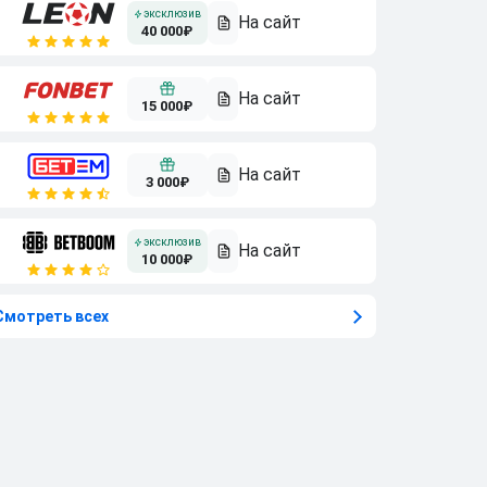
40 000₽
15 000₽
3 000₽
10 000₽
Смотреть всех