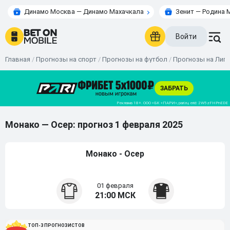
Динамо Москва — Динамо Махачкала
Зенит — Родина 
Войти
Главная
/
Прогнозы на спорт
/
Прогнозы на футбол
/
Прогнозы на Лигу
Монако — Осер: прогноз 1 февраля 2025
Монако - Осер
01 февраля
21:00 МСК
ТОП-3 ПРОГНОЗИСТОВ