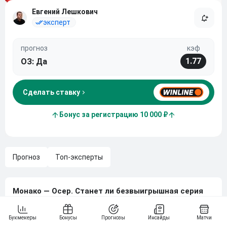
Евгений Лешкович
эксперт
прогноз
кэф
1.77
ОЗ: Да
Сделать ставку
Бонус за регистрацию 10 000 ₽
Прогноз
Топ-эксперты
Монако — Осер. Станет ли безвыигрышная серия
бургундцев восьмиматчевой? «Монако» примет
«Осер» на стадионе «Луи II» в матче 20-го тура