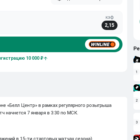
кэф
2,15
Ре
егистрацию 10 000 ₽
1
2
оне «Белл Центр» в рамках регулярного розыгрыша
ч начнется 7 января в 3:30 по МСК.
3
ажений в 15-ти стартовых матчах сезона)