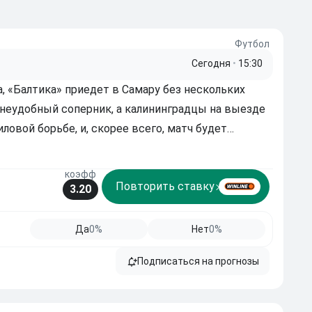
Футбол
Сегодня
•
15:30
, «Балтика» приедет в Самару без нескольких
 неудобный соперник, а калининградцы на выезде
ловой борьбе, и, скорее всего, матч будет
История встреч тоже говорит о плотных играх. В
коэфф
Повторить ставку
3.20
Да
0%
Нет
0%
Подписаться на прогнозы