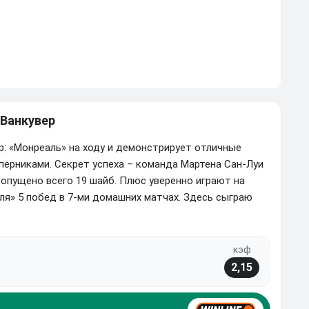
 Ванкувер
р: «Монреаль» на ходу и демонстрирует отличные
перниками. Секрет успеха – команда Мартена Сан-Луи
ропущено всего 19 шайб. Плюс уверенно играют на
ля» 5 побед в 7-ми домашних матчах. Здесь сыграю
кэф
2,15