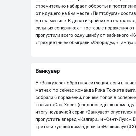
стремительно набирает обороты и постепенно
от идущего на 8-м месте «Питтсбурга» состав
матча меньше. В девяти крайних матчах канад
сильных соперниках – гостевые поражения от 
пропустили всего одну шайбу от забивного «К
«трехцветные» обыграли «Флориду», «Тампу» и
Ванкувер
У «Ванкувера» обратная ситуация: если в нача
матчах, то сейчас команда Рика Токкета выгл
собрали 6 поражений, причем топов в соперни
только «Сан-Хосе» (предпоследнюю команду ли
итогу неудачной серии «Ванкувер» опустился 
пропустить вперед «Калгари» и «Сент-Луис». 
третьей худшей команде лиги «Нэшвиллу» (0:3)