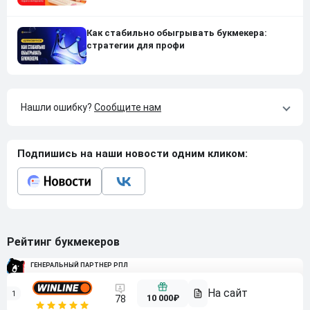
Как стабильно обыгрывать букмекера:
стратегии для профи
Нашли ошибку?
Сообщите нам
Подпишись на наши новости одним кликом:
Рейтинг букмекеров
ГЕНЕРАЛЬНЫЙ ПАРТНЕР РПЛ
1
10 000₽
78