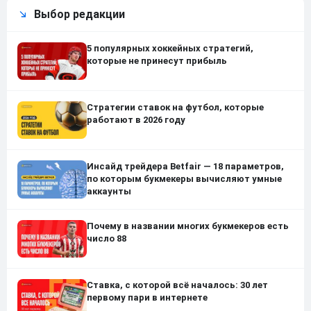
Выбор редакции
5 популярных хоккейных стратегий,
которые не принесут прибыль
Стратегии ставок на футбол, которые
работают в 2026 году
Инсайд трейдера Betfair — 18 параметров,
по которым букмекеры вычисляют умные
аккаунты
Почему в названии многих букмекеров есть
число 88
Ставка, с которой всё началось: 30 лет
первому пари в интернете