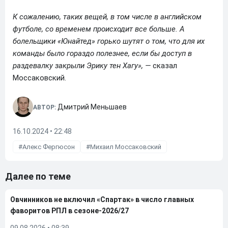
К сожалению, таких вещей, в том числе в английском
футболе, со временем происходит все больше. А
болельщики «Юнайтед» горько шутят о том, что для их
команды было гораздо полезнее, если бы доступ в
раздевалку закрыли Эрику тен Хагу», —
сказал
Моссаковский.
Дмитрий Меньшаев
АВТОР:
16.10.2024 • 22:48
Алекс Фергюсон
Михаил Моссаковский
Далее по теме
Овчинников не включил «Спартак» в число главных
фаворитов РПЛ в сезоне-2026/27
09.08.2026
•
08:39