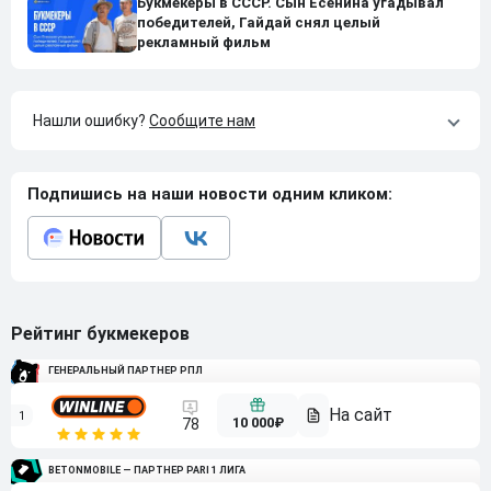
Букмекеры в СССР. Сын Есенина угадывал
победителей, Гайдай снял целый
рекламный фильм
Нашли ошибку?
Сообщите нам
Подпишись на наши новости одним кликом:
Рейтинг букмекеров
ГЕНЕРАЛЬНЫЙ ПАРТНЕР РПЛ
1
10 000₽
78
BETONMOBILE — ПАРТНЕР PARI 1 ЛИГА