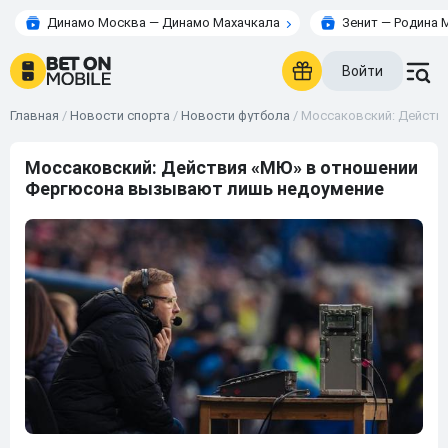
Динамо Москва — Динамо Махачкала
Зенит — Родина 
Войти
Главная
/
Новости спорта
/
Новости футбола
/
Моссаковский: Действ
Моссаковский: Действия «МЮ» в отношении
Фергюсона вызывают лишь недоумение