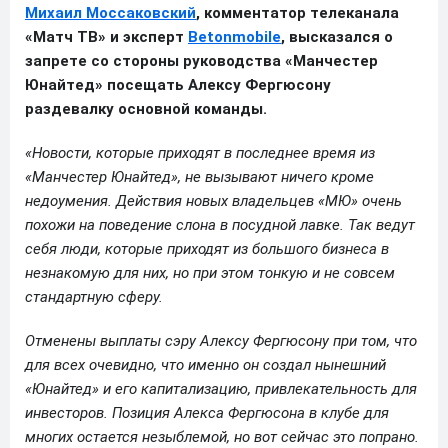
Михаил Моссаковский
, комментатор телеканала
«Матч ТВ» и эксперт
Betonmobile
, высказался о
запрете со стороны руководства «Манчестер
Юнайтед» посещать Алексу Фергюсону
раздевалку основной команды.
«Новости, которые приходят в последнее время из
«Манчестер Юнайтед», не вызывают ничего кроме
недоумения. Действия новых владельцев «МЮ» очень
похожи на поведение слона в посудной лавке. Так ведут
себя люди, которые приходят из большого бизнеса в
незнакомую для них, но при этом тонкую и не совсем
стандартную сферу.
Отменены выплаты сэру Алексу Фергюсону при том, что
для всех очевидно, что именно он создал нынешний
«Юнайтед» и его капитализацию, привлекательность для
инвесторов. Позиция Алекса Фергюсона в клубе для
многих остается незыблемой, но вот сейчас это попрано.