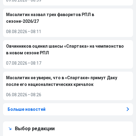
Масалитин назвал трех фаворитов РПЛ в
сезоне-2026/27
08.08.2026
•
08:11
Овчинников оценил шансы «Спартака» на чемпионство
в новом сезоне РПЛ
07.08.2026
•
08:17
Масалитин не уверен, что в «Спартаке» примут Даку
после его националистических кричалок
06.08.2026
•
08:26
Больше новостей
Выбор редакции