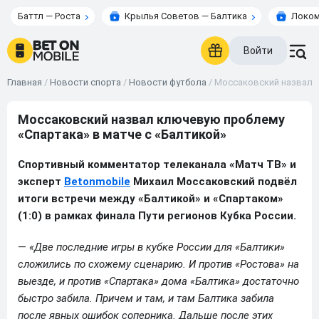
Баттл — Роста
Крылья Советов — Балтика
Локом
Войти
Главная
/
Новости спорта
/
Новости футбола
/
Моссаковский назвал к
Моссаковский назвал ключевую проблему
«Спартака» в матче с «Балтикой»
Спортивный комментатор телеканала «Матч ТВ» и
эксперт
Betonmobile
Михаил Моссаковский подвёл
итоги встречи между «Балтикой» и «Спартаком»
(1:0) в рамках финала Пути регионов Кубка России.
—
«Две последние игры в кубке России для «Балтики»
сложились по схожему сценарию. И против «Ростова» на
выезде, и против «Спартака» дома «Балтика» достаточно
быстро забила. Причем и там, и там Балтика забила
после явных ошибок соперника. Дальше после этих