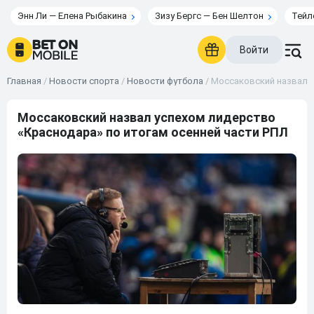
Энн Ли — Елена Рыбакина
Зизу Бергс — Бен Шелтон
Тейл
Войти
Главная
/
Новости спорта
/
Новости футбола
/
Моссаковский назвал у
Моссаковский назвал успехом лидерство
«Краснодара» по итогам осенней части РПЛ