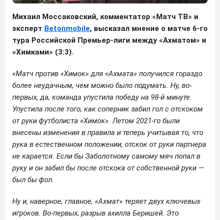
Михаил Моссаковский, комментатор «Матч ТВ» и
эксперт
Betonmobile
, высказал мнение о матче 6-го
тура Российской Премьер-лиги между «Ахматом» и
«Химками» (3:3).
«Матч против «Химок» для «Ахмата» получился гораздо
более неудачным, чем можно было подумать. Ну, во-
первых, да, команда упустила победу на 98-й минуте.
Упустила после того, как соперник забил гол с отскоком
от руки футболиста «Химок». Летом 2021-го были
внесены изменения в правила и теперь учитывая то, что
рука в естественном положении, отскок от руки партнера
не карается. Если бы Заболотному самому мяч попал в
руку и он забил бы после отскока от собственной руки —
был бы фол.
Ну и, наверное, главное, «Ахмат» теряет двух ключевых
игроков. Во-первых, разрыв ахилла Беришей. Это