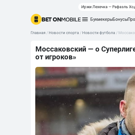
Иржи Лехечка — Рафаэль Хо
Букмекеры
Бонусы
Про
Главная
/
Новости спорта
/
Новости футбола
/
Моссаков
Моссаковский — о Суперлиге
от игроков»