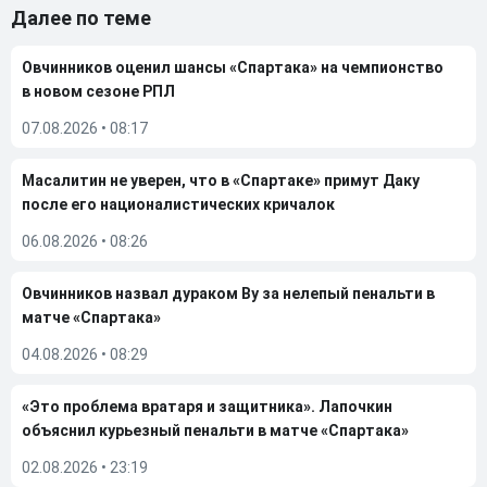
Далее по теме
Овчинников оценил шансы «Спартака» на чемпионство
в новом сезоне РПЛ
07.08.2026
•
08:17
Масалитин не уверен, что в «Спартаке» примут Даку
после его националистических кричалок
06.08.2026
•
08:26
Овчинников назвал дураком Ву за нелепый пенальти в
матче «Спартака»
04.08.2026
•
08:29
«Это проблема вратаря и защитника». Лапочкин
объяснил курьезный пенальти в матче «Спартака»
02.08.2026
•
23:19