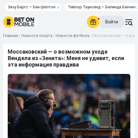
Зизу Бергс — Бен Шелтон
Тейлор Таунсенд — Белинда Бенчич
Войти
Главная
/
Новости спорта
/
Новости футбола
/
Моссаковский — о возм
Моссаковский — о возможном уходе
Вендела из «Зенита»: Меня не удивит, если
эта информация правдива