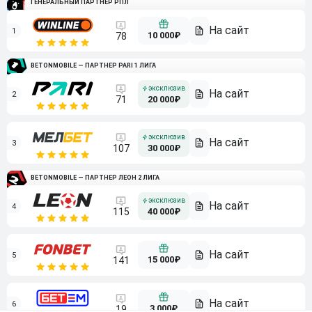
ГЕНЕРАЛЬНЫЙ ПАРТНЕР РПЛ
1
10 000₽
78
BETONMOBILE — ПАРТНЕР PARI 1 ЛИГА
2
71
20 000₽
3
107
30 000₽
BETONMOBILE — ПАРТНЕР ЛЕОН 2 ЛИГА
4
115
40 000₽
5
15 000₽
141
6
3 000₽
19