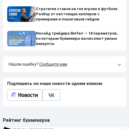
Стратегия ставок на гол игрока в футболе.
Разбор от настоящих капперов с
примерами и пошаговым гайдом
Инсайд трейдера Betfair — 18 параметров,
по которым букмекеры вычисляют умные
аккаунты
Нашли ошибку?
Сообщите нам
Подпишись на наши новости одним кликом:
Рейтинг букмекеров