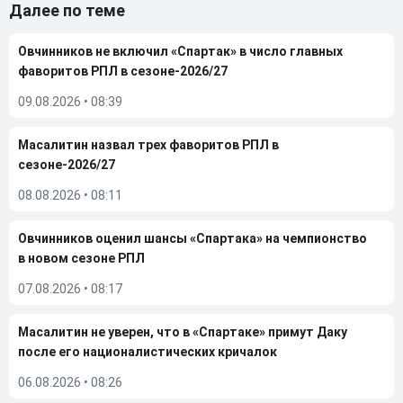
Далее по теме
Овчинников не включил «Спартак» в число главных
фаворитов РПЛ в сезоне-2026/27
09.08.2026
•
08:39
Масалитин назвал трех фаворитов РПЛ в
сезоне-2026/27
08.08.2026
•
08:11
Овчинников оценил шансы «Спартака» на чемпионство
в новом сезоне РПЛ
07.08.2026
•
08:17
Масалитин не уверен, что в «Спартаке» примут Даку
после его националистических кричалок
06.08.2026
•
08:26