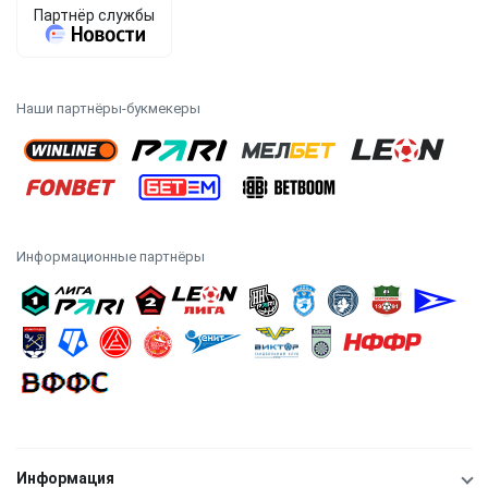
Наши партнёры-букмекеры
Информационные партнёры
Информация