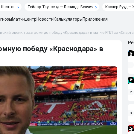
н Шелтон
Тейлор Таунсенд — Белинда Бенчич
Каспер Рууд — 
гнозы
Матч-центр
Новости
Калькуляторы
Приложения
вский оценил разгромную победу «Краснодара» в матче РПЛ со «Спарт
Ре
омную победу «Краснодара» в
1
2
3