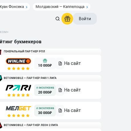
Жуан Фонсека
Молдавский — Каппелоцца
Войти
аком»
йтинг букмекеров
ГЕНЕРАЛЬНЫЙ ПАРТНЕР РПЛ
10 000₽
BETONMOBILE — ПАРТНЕР PARI 1 ЛИГА
20 000₽
30 000₽
BETONMOBILE — ПАРТНЕР ЛЕОН 2 ЛИГА