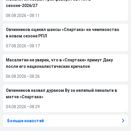
сезоне-2026/27
08.08.2026
•
08:11
Овчинников оценил шансы «Спартака» на чемпионство
в новом сезоне РПЛ
07.08.2026
•
08:17
Масалитин не уверен, что в «Спартаке» примут Даку
после его националистических кричалок
06.08.2026
•
08:26
Овчинников назвал дураком Ву за нелепый пенальти в
матче «Спартака»
04.08.2026
•
08:29
Больше новостей