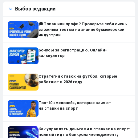
Выбор редакции
🎓Попан или профи? Проверьте себя очень
сложным тестом на знание букмекерской
индустрии
Бонусы за регистрацию. Онлайн-
калькулятор
Стратегии ставок на футбол, которые
работают в 2026 году
Топ-10 «мелочей», которые влияют
на ставки на спорт
Как управлять деньгами в ставках на спорт:
полный гид по банкролл-менеджменту