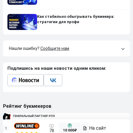
Как стабильно обыгрывать букмекера:
стратегии для профи
Нашли ошибку?
Сообщите нам
Подпишись на наши новости одним кликом:
Рейтинг букмекеров
ГЕНЕРАЛЬНЫЙ ПАРТНЕР РПЛ
1
10 000₽
78