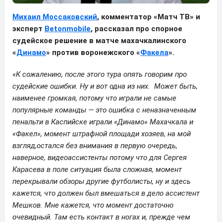
Михаил Моссаковский
, комментатор «Матч ТВ» и
эксперт
Betonmobile
, рассказал про спорное
судейское решение в матче махачкалинского
«
Динамо
» против воронежского «
Факела
».
«
К сожалению, после этого тура опять говорим про
судейские ошибки. Ну и вот одна из них. Может быть,
наименее громкая, потому что играли не самые
популярные команды — это ошибка с неназначенным
пенальти в Каспийске играли «Динамо» Махачкала и
«Факел», момент штрафной площади хозяев, на мой
взгляд,остался без внимания в первую очередь,
наверное, видеоассистенты потому что для Сергея
Карасева в поле ситуация была сложная, момент
перекрывали обзоры другие футболисты, ну и здесь
кажется, что должен был вмешаться в дело ассистент
Мешков. Мне кажется, что момент достаточно
очевидный. Там есть контакт в ногах и, прежде чем