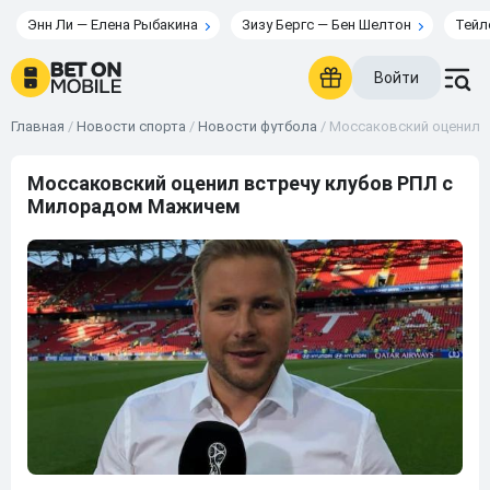
Энн Ли — Елена Рыбакина
Зизу Бергс — Бен Шелтон
Тейл
Войти
Главная
/
Новости спорта
/
Новости футбола
/
Моссаковский оценил 
Моссаковский оценил встречу клубов РПЛ с
Милорадом Мажичем