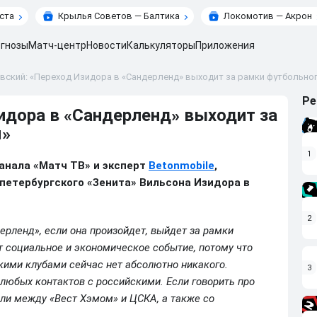
ста
Крылья Советов — Балтика
Локомотив — Акрон
гнозы
Матч-центр
Новости
Калькуляторы
Приложения
вский: «Переход Изидора в «Сандерленд» выходит за рамки футбольно
Ре
идора в «Сандерленд» выходит за
я»
1
анала «Матч ТВ» и эксперт
Betonmobile
,
етербургского «Зенита» Вильсона Изидора в
2
ерленд», если она произойдет, выйдет за рамки
т социальное и экономическое событие, потому что
ими клубами сейчас нет абсолютно никакого.
3
любых контактов с российскими. Если говорить про
шли между «Вест Хэмом» и ЦСКА, а также со