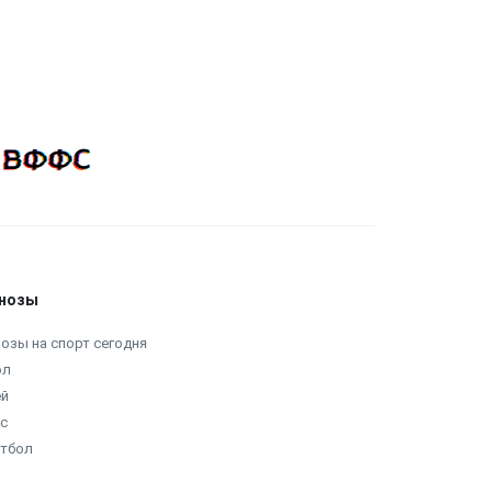
нозы
озы на спорт сегодня
ол
ей
с
етбол