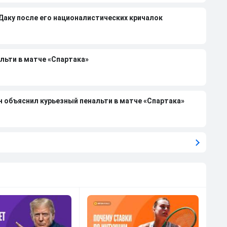
 Даку после его националистических кричалок
льти в матче «Спартака»
н объяснил курьезный пенальти в матче «Спартака»