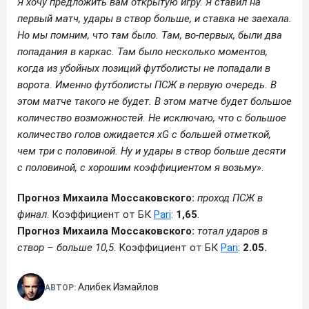
Я хочу предложить вам открытую игру. Я ставил на
первый матч, удары в створ больше, и ставка не заехала.
Но мы помним, что там было. Там, во-первых, были два
попадания в каркас. Там было несколько моментов,
когда из убойных позиций футболисты не попадали в
ворота. Именно футболисты ПСЖ в первую очередь. В
этом матче такого не будет. В этом матче будет большое
количество возможностей. Не исключаю, что с большое
количество голов ожидается xG с большей отметкой,
чем три с половиной. Ну и удары в створ больше десяти
с половиной, с хорошим коэффициентом я возьму»
.
Прогноз Михаила Моссаковского:
проход ПСЖ в
финал
. Коэффициент от БК
Pari
:
1,65
.
Прогноз Михаила Моссаковского:
тотал ударов в
створ – больше 10,5
. Коэффициент от БК
Pari
:
2.05.
Алибек Измайлов
АВТОР: