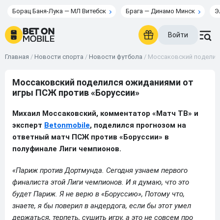
Борац Баня-Лука — МЛ Витебск
Брага — Динамо Минск
Э
Войти
Главная
/
Новости спорта
/
Новости футбола
/
Моссаковский поделил
Моссаковский поделился ожиданиями от
игры ПСЖ против «Боруссии»
Михаил Моссаковский, комментатор «Матч ТВ» и
эксперт
Betonmobile
, поделился прогнозом на
ответный матч ПСЖ против «Боруссии» в
полуфинале Лиги чемпионов.
«Париж против Дортмунда. Сегодня узнаем первого
финалиста этой Лиги чемпионов. И я думаю, что это
будет Париж. Я не верю в «Боруссию», Потому что,
знаете, я бы поверил в андердога, если бы этот умел
держаться, терпеть, сушить игру, а это не совсем про