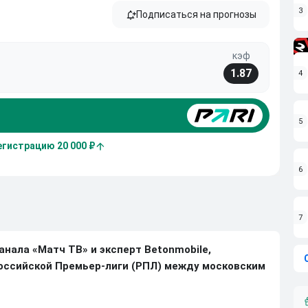
3
Подписаться на прогнозы
кэф
1.87
4
5
егистрацию 20 000 ₽
6
7
нала «Матч ТВ» и эксперт Betonmobile,
Российской Премьер-лиги (РПЛ) между московским