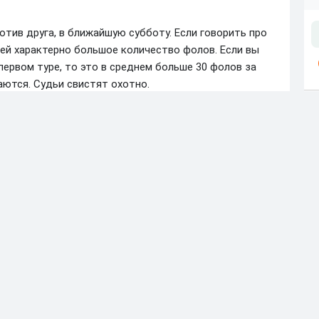
тив друга, в ближайшую субботу. Если говорить про
ей характерно большое количество фолов. Если вы
ервом туре, то это в среднем больше 30 фолов за
аются. Судьи свистят охотно.
должится. Возможно, эта тенденция сохранится еще на
 спад. Пока они с нами, нужно хватать. Думаю, что
махачкалинского «Динамо». Тем более, что
 дома, и на выезде. В прошедшем матче чемпионата
0 нарушений. Махачкалинцы будут правила нарушать и
о сырая комбинационная игра.