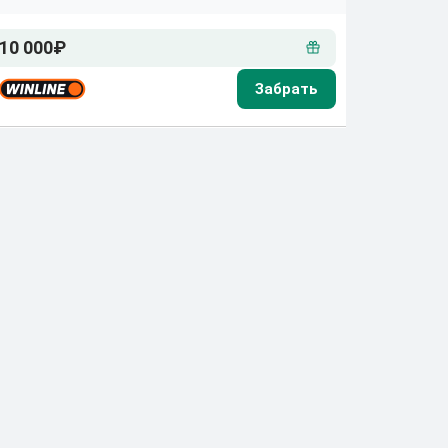
10 000₽
20 000₽
40 000₽
15 000₽