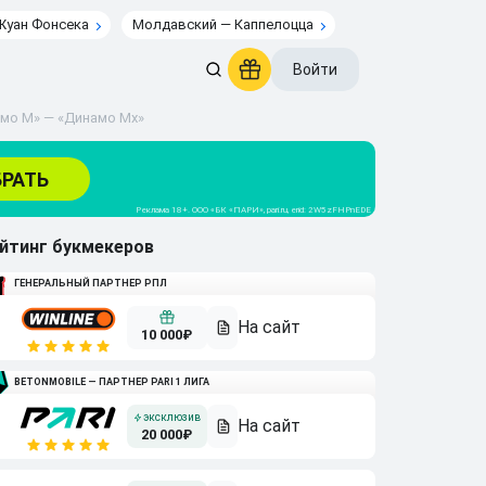
Жуан Фонсека
Молдавский — Каппелоцца
Войти
амо М» — «Динамо Мх»
йтинг букмекеров
ГЕНЕРАЛЬНЫЙ ПАРТНЕР РПЛ
10 000₽
BETONMOBILE — ПАРТНЕР PARI 1 ЛИГА
20 000₽