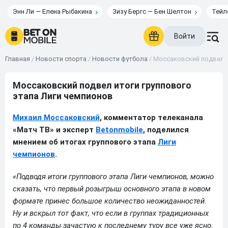
Энн Ли — Елена Рыбакина
Зизу Бергс — Бен Шелтон
Тейл
Войти
Главная
/
Новости спорта
/
Новости футбола
/
Моссаковский подвел и
Моссаковский подвел итоги группового
этапа Лиги чемпионов
Михаил Моссаковский
, комментатор телеканала
«Матч ТВ» и эксперт
Betonmobile
, поделился
мнением об итогах группового этапа
Лиги
чемпионов
.
«Подводя итоги группового этапа Лиги чемпионов, можно
сказать, что первый розыгрыш основного этапа в новом
формате принес большое количество неожиданностей.
Ну и вскрыл тот факт, что если в группах традиционных
по 4 команды зачастую к последнему туру все уже ясно.