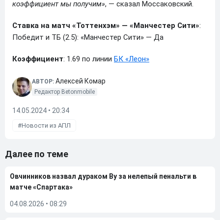
коэффициент мы получим»
, — сказал Моссаковский.
Ставка на матч «Тоттенхэм» — «Манчестер Сити»
:
Победит и ТБ (2.5): «Манчестер Сити» — Да
Коэффициент
: 1.69 по линии
БК «Леон»
Алексей Комар
АВТОР:
Редактор Betonmobile
14.05.2024 • 20:34
Новости из АПЛ
Далее по теме
Овчинников назвал дураком Ву за нелепый пенальти в
матче «Спартака»
04.08.2026
•
08:29