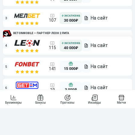
3
107
30 000₽
BETONMOBILE — ПАРТНЕР ЛЕОН 2 ЛИГА
4
115
40 000₽
5
15 000₽
141
6
3 000₽
19
7
64
10 000₽
Смотреть всех