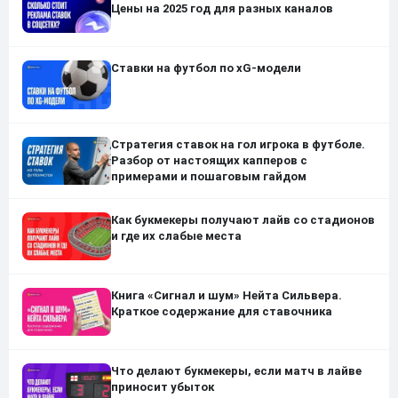
Цены на 2025 год для разных каналов
Ставки на футбол по xG-модели
Стратегия ставок на гол игрока в футболе.
Разбор от настоящих капперов с
примерами и пошаговым гайдом
Как букмекеры получают лайв со стадионов
и где их слабые места
Книга «Сигнал и шум» Нейта Сильвера.
Краткое содержание для ставочника
Что делают букмекеры, если матч в лайве
приносит убыток