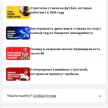
Стратегии ставок на футбол, которые
работают в 2026 году
Как управлять деньгами в ставках на спорт:
полный гид по банкролл-менеджменту
Почему в названии многих букмекеров есть
число 88
5 популярных хоккейных стратегий,
которые не принесут прибыль
Нашли ошибку?
Сообщите нам