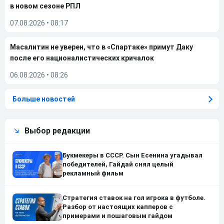
в новом сезоне РПЛ
07.08.2026
•
08:17
Масалитин не уверен, что в «Спартаке» примут Даку
после его националистических кричалок
06.08.2026
•
08:26
Больше новостей
Выбор редакции
Букмекеры в СССР. Сын Есенина угадывал
победителей, Гайдай снял целый
рекламный фильм
Стратегия ставок на гол игрока в футболе.
Разбор от настоящих капперов с
примерами и пошаговым гайдом