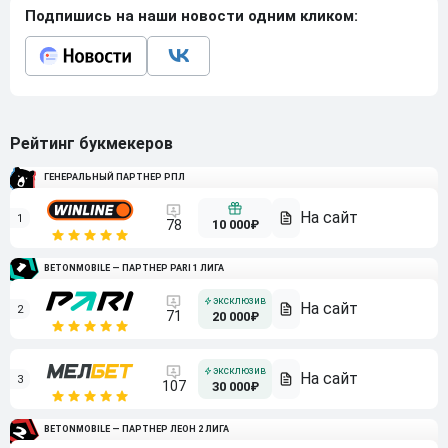
Подпишись на наши новости одним кликом:
Рейтинг букмекеров
ГЕНЕРАЛЬНЫЙ ПАРТНЕР РПЛ
1
10 000₽
78
BETONMOBILE — ПАРТНЕР PARI 1 ЛИГА
2
71
20 000₽
3
107
30 000₽
BETONMOBILE — ПАРТНЕР ЛЕОН 2 ЛИГА