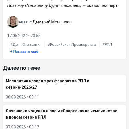
Поэтому Станковичу будет сложнее», —
сказал эксперт.
Дмитрий Меньшаев
АВТОР:
17.05.2024 • 20:55
Деян Станкович
Российская Премьер-лига
РПЛ
+
Показать ещё
Далее по теме
Масалитин назвал трех фаворитов РПЛ в
сезоне-2026/27
08.08.2026
•
08:11
Овчинников оценил шансы «Спартака» на чемпионство
в новом сезоне РПЛ
07.08.2026
•
08:17