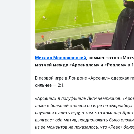
Михаил Моссаковский
, комментатор «Матч
матчей между «Арсеналом» и «Реалом» в 1
В первой игре в Лондоне «Арсенал» одержал п
сильнее — 2:1.
«Арсенал» в полуфинале Лиги чемпионов. «Арсе
даже в большей степени по игре на «Бернабеу».
научился сушить игру, о том, что команда Артет
выиграет оба матча, предположить было сложно.
из ее моментов не показалось, что «Реал» близо