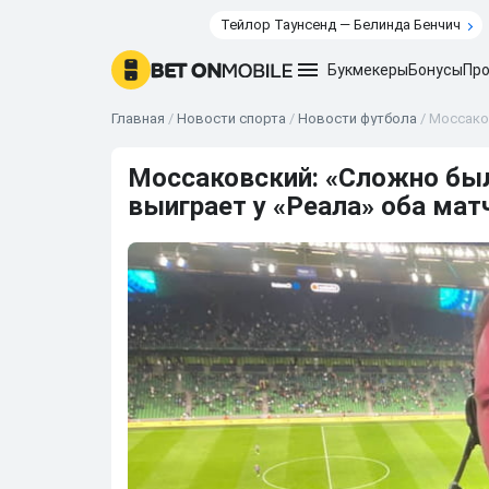
Тейлор Таунсенд — Белинда Бенчич
Букмекеры
Бонусы
Про
Главная
/
Новости спорта
/
Новости футбола
/
Моссаков
Моссаковский: «Сложно был
выиграет у «Реала» оба мат