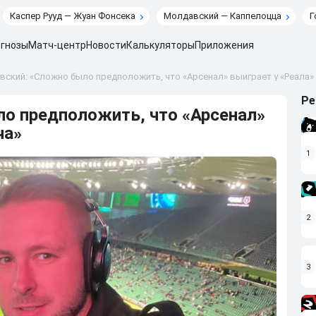
Каспер Рууд — Жуан Фонсека
Молдавский — Каппелоцца
Г
гнозы
Матч-центр
Новости
Калькуляторы
Приложения
ский: «Сложно было предположить, что «Арсенал» выиграет у «Реала»
Ре
о предположить, что «Арсенал»
ча»
1
2
3