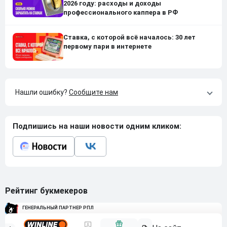
2026 году: расходы и доходы
профессионального каппера в РФ
Ставка, с которой всё началось: 30 лет
первому пари в интернете
Нашли ошибку?
Сообщите нам
Подпишись на наши новости одним кликом:
Рейтинг букмекеров
ГЕНЕРАЛЬНЫЙ ПАРТНЕР РПЛ