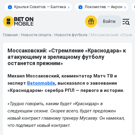
Крылья Советов — Балтика
Локомотив — Акрон
Войти
Главная
/
Новости спорта
/
Новости футбола
/
Моссаковский: «Стремл
Моссаковский: «Стремление «Краснодара» к
атакующему и зрелищному футболу
останется прежним»
Михаил Моссаковский, комментатор Матч ТВ и
эксперт
Betonmobile
, высказался о завоевании
«Краснодаром» серебра РПЛ — первого в истории.
«Трудно говорить, каким будет «Краснодар» в
следующем сезоне. Скорее всего, будет предложен
новый контракт главному тренеру Мусаеву. Он намекал,
что подпишет новый контракт.