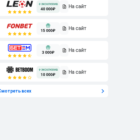
40 000₽
15 000₽
3 000₽
10 000₽
Смотреть всех