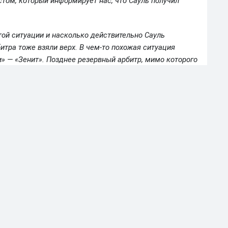
том, который информирует нас, что Сауль получил
той ситуации и насколько действительно Сауль
итра тоже взяли верх. В чем-то похожая ситуация
» — «Зенит». Позднее резервный арбитр, мимо которого
о жарких русских междометий, сказал, что из-за
а.
руют абсолютно по-разному. Большой вопрос: кто здесь
кция? Сауле подвело то, что он сказал арбитру прямо в
естно скажу, я давно не видел красной карточки,
олько слов, которые игрок после нарушения бросил в
ига
РПЛ