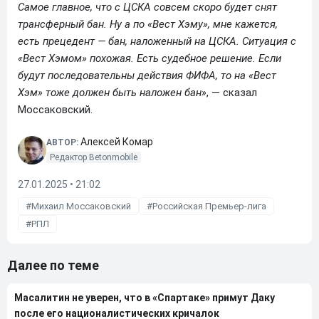
Самое главное, что с ЦСКА совсем скоро будет снят
трансферный бан. Ну а по «Вест Хэму», мне кажется,
есть прецедент — бан, наложенный на ЦСКА. Ситуация с
«Вест Хэмом» похожая. Есть судебное решение. Если
будут последовательны действия ФИФА, то на «Вест
Хэм» тоже должен быть наложен бан»
, — сказал
Моссаковский.
Алексей Комар
АВТОР:
Редактор Betonmobile
27.01.2025 • 21:02
Михаил Моссаковский
Российская Премьер-лига
РПЛ
Далее по теме
Масалитин не уверен, что в «Спартаке» примут Даку
после его националистических кричалок