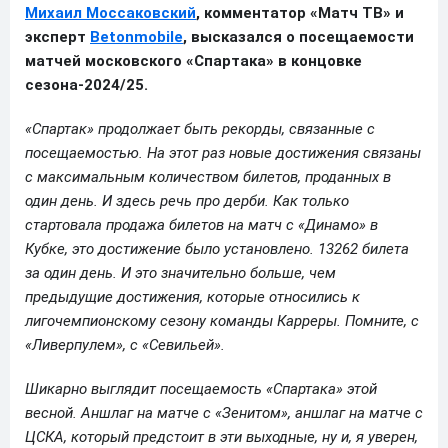
Михаил Моссаковский
, комментатор «Матч ТВ» и
эксперт
Betonmobile
, высказался о посещаемости
матчей московского «Спартака» в концовке
сезона-2024/25.
«Спартак» продолжает быть рекорды, связанные с
посещаемостью. На этот раз новые достижения связаны
с максимальным количеством билетов, проданных в
один день. И здесь речь про дерби. Как только
стартовала продажа билетов на матч с «Динамо» в
Кубке, это достижение было установлено. 13262 билета
за один день. И это значительно больше, чем
предыдущие достижения, которые относились к
лигочемпионскому сезону команды Карреры. Помните, с
«Ливерпулем», с «Севильей».
Шикарно выглядит посещаемость «Спартака» этой
весной. Аншлаг на матче с «Зенитом», аншлаг на матче с
ЦСКА, который предстоит в эти выходные, ну и, я уверен,