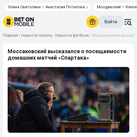
Элина Свитолина — Анастасия Потапова
Молдавский — Каппе
Войти
Главная
/
Новости спорта
/
Новости футбола
/
Моссаковский высказа
Моссаковский высказался о посещаемости
домашних матчей «Спартака»