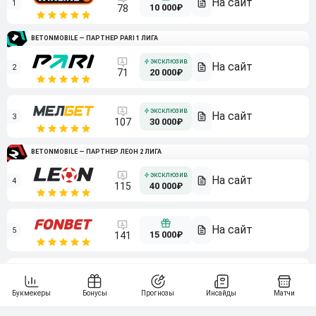
1
10 000₽
78
BETONMOBILE — ПАРТНЕР PARI 1 ЛИГА
2
71
20 000₽
3
107
30 000₽
BETONMOBILE — ПАРТНЕР ЛЕОН 2 ЛИГА
4
115
40 000₽
5
15 000₽
141
6
3 000₽
19