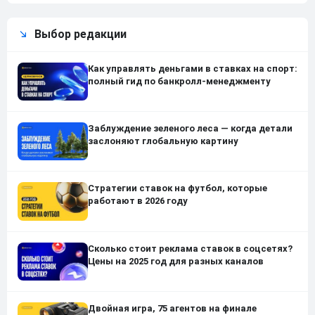
Выбор редакции
Как управлять деньгами в ставках на спорт:
полный гид по банкролл-менеджменту
Заблуждение зеленого леса — когда детали
заслоняют глобальную картину
Стратегии ставок на футбол, которые
работают в 2026 году
Сколько стоит реклама ставок в соцсетях?
Цены на 2025 год для разных каналов
Двойная игра, 75 агентов на финале