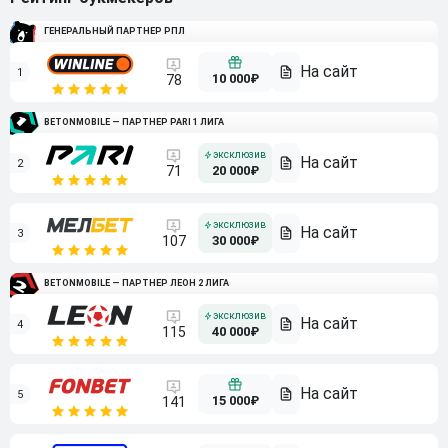
ГЕНЕРАЛЬНЫЙ ПАРТНЕР РПЛ
1
10 000₽
78
BETONMOBILE — ПАРТНЕР PARI 1 ЛИГА
2
71
20 000₽
3
107
30 000₽
BETONMOBILE — ПАРТНЕР ЛЕОН 2 ЛИГА
4
115
40 000₽
5
15 000₽
141