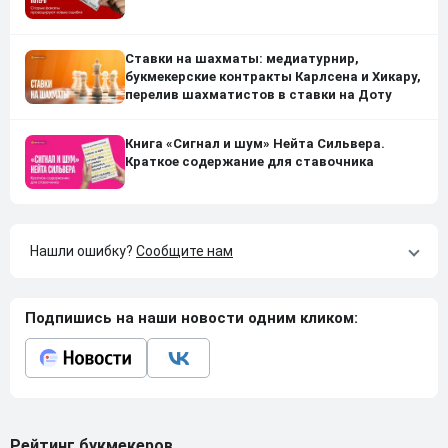
Ставки на шахматы: медиатурнир,
букмекерские контракты Карлсена и Хикару,
перелив шахматистов в ставки на Доту
Книга «Сигнал и шум» Нейта Сильвера.
Краткое содержание для ставочника
Нашли ошибку?
Сообщите нам
Подпишись на наши новости одним кликом:
Рейтинг букмекеров