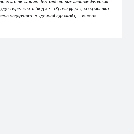
но этого не сделал. Вот сейчас все лишние финансы
 будут определять бюджет «Краснодара», но прибавка
жно поздравить с удачной сделкой», —
сказал
ига
РПЛ
вных фаворитов РПЛ в сезоне-2026/27
е-2026/27