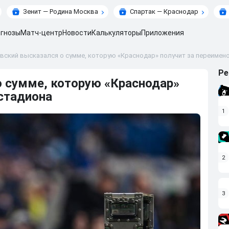
Зенит — Родина Москва
Спартак — Краснодар
гнозы
Матч-центр
Новости
Калькуляторы
Приложения
вский высказался о сумме, которую «Краснодар» получит за переимен
Ре
 сумме, которую «Краснодар»
 стадиона
1
2
3