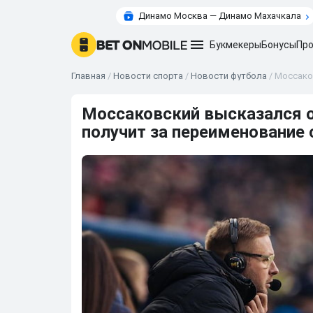
Динамо Москва — Динамо Махачкала
Букмекеры
Бонусы
Про
Главная
/
Новости спорта
/
Новости футбола
/
Моссако
Моссаковский высказался о
получит за переименование