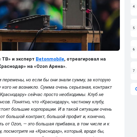
4
5
6
 ТВ» и эксперт
Betonmobile
, отреагировал на
раснодар» на «Ozon Арена».
7
и перемены, но если бы они знали сумму, за которую
у кого не возникло. Сумма очень серьезная, контракт
 «Краснодару» сейчас просто необходимы. Клуб не
сов. Понятно, что «Краснодару», частному клубу,
стоят большие корпорации. И в такой ситуации очень
от большой контракт, большой профит и, конечно,
ь от Ozon, — это большая прибавка, в том числе и к
, посмотрите на «Краснодар», который, вроде бы,