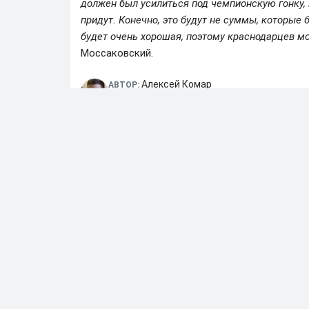
должен был усилиться под чемпионскую гонку, 
придут. Конечно, это будут не суммы, которые
будет очень хорошая, поэтому краснодарцев мо
Моссаковский.
Алексей Комар
АВТОР:
Редактор Betonmobile
18.04.2025 • 23:20
Михаил Моссаковский
Российская Премьер-л
Далее по теме
Овчинников не включил «Спартак» в число гла
09.08.2026
•
08:39
Масалитин назвал трех фаворитов РПЛ в сезон
08.08.2026
•
08:11