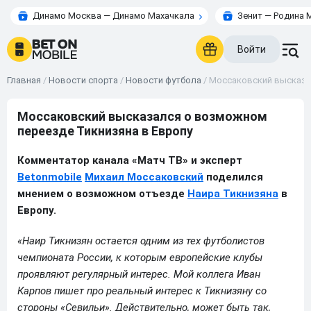
Динамо Москва — Динамо Махачкала
Зенит — Родина 
Войти
Главная
/
Новости спорта
/
Новости футбола
/
Моссаковский высказа
Моссаковский высказался о возможном
переезде Тикнизяна в Европу
Комментатор канала «Матч ТВ» и эксперт
Betonmobile
Михаил Моссаковский
поделился
мнением о возможном отъезде
Наира Тикнизяна
в
Европу.
«Наир Тикнизян остается одним из тех футболистов
чемпионата России, к которым европейские клубы
проявляют регулярный интерес. Мой коллега Иван
Карпов пишет про реальный интерес к Тикнизяну со
стороны «Севильи». Действительно, может быть так,