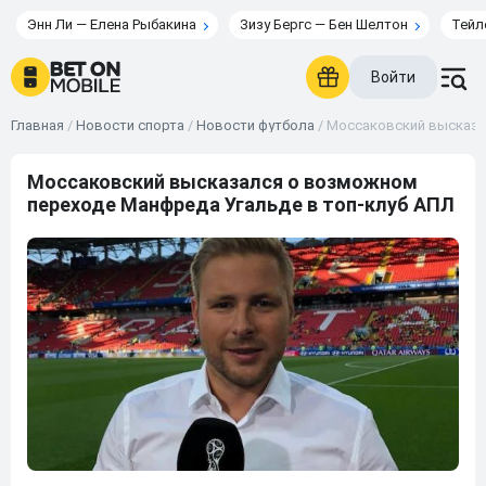
Энн Ли — Елена Рыбакина
Зизу Бергс — Бен Шелтон
Тейл
Войти
Главная
/
Новости спорта
/
Новости футбола
/
Моссаковский высказа
Моссаковский высказался о возможном
переходе Манфреда Угальде в топ-клуб АПЛ