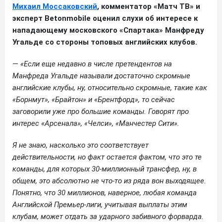
Михаил Моссаковский
, комментатор «Матч ТВ» и
эксперт Betonmobile оценил слухи об интересе к
нападающему московского «Спартака» Манфреду
Угальде со стороны топовых английских клубов.
—
«Если еще недавно в числе претендентов на
Манфреда Угальде называли достаточно скромные
английские клубы, ну, относительно скромные, такие как
«Борнмут», «Брайтон» и «Брентфорд», то сейчас
заговорили уже про большие команды. Говорят про
интерес «Арсенала», «Челси», «Манчестер Сити».
Я не знаю, насколько это соответствует
действительности, но факт остается фактом, что это те
команды, для которых 30-миллионный трансфер, ну, в
общем, это абсолютно не что-то из ряда вон выходящее.
Понятно, что 30 миллионов, наверное, любая команда
Английской Премьер-лиги, учитывая выплаты этим
клубам, может отдать за ударного забивного форварда.