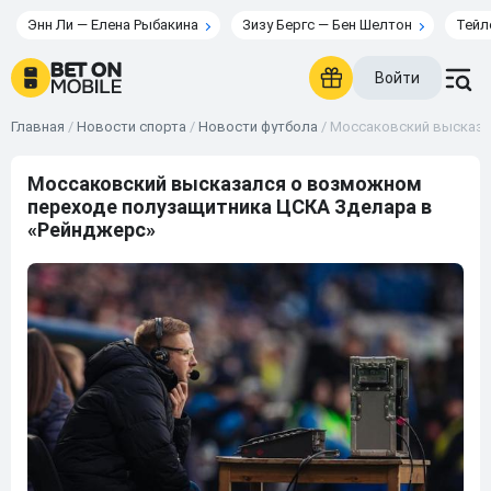
Энн Ли — Елена Рыбакина
Зизу Бергс — Бен Шелтон
Тейл
Войти
Главная
/
Новости спорта
/
Новости футбола
/
Моссаковский высказа
Моссаковский высказался о возможном
переходе полузащитника ЦСКА Зделара в
«Рейнджерс»