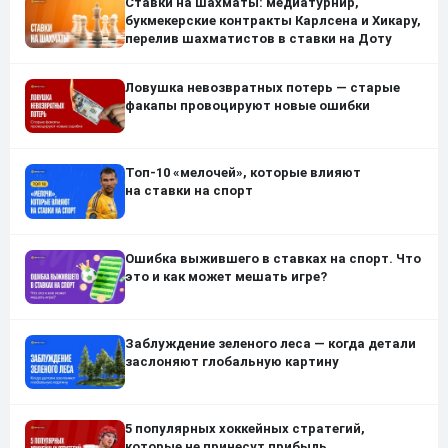
Ставки на шахматы: медиатурнир,
букмекерские контракты Карлсена и Хикару,
перелив шахматистов в ставки на Доту
Ловушка невозвратных потерь — старые
факапы провоцируют новые ошибки
Топ-10 «мелочей», которые влияют
на ставки на спорт
Ошибка выжившего в ставках на спорт. Что
это и как может мешать игре?
Заблуждение зеленого леса — когда детали
заслоняют глобальную картину
5 популярных хоккейных стратегий,
которые не принесут прибыль