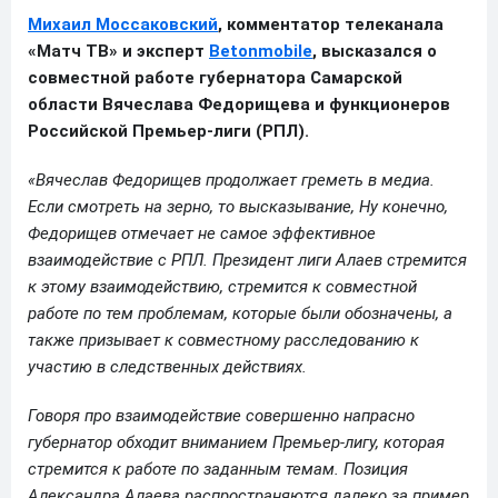
Михаил Моссаковский
, комментатор телеканала
«Матч ТВ» и эксперт
Betonmobile
, высказался о
совместной работе губернатора Самарской
области Вячеслава Федорищева и функционеров
Российской Премьер-лиги (РПЛ).
«Вячеслав Федорищев продолжает греметь в медиа.
Если смотреть на зерно, то высказывание, Ну конечно,
Федорищев отмечает не самое эффективное
взаимодействие с РПЛ. Президент лиги Алаев стремится
к этому взаимодействию, стремится к совместной
работе по тем проблемам, которые были обозначены, а
также призывает к совместному расследованию к
участию в следственных действиях.
Говоря про взаимодействие совершенно напрасно
губернатор обходит вниманием Премьер-лигу, которая
стремится к работе по заданным темам. Позиция
Александра Алаева распространяются далеко за пример