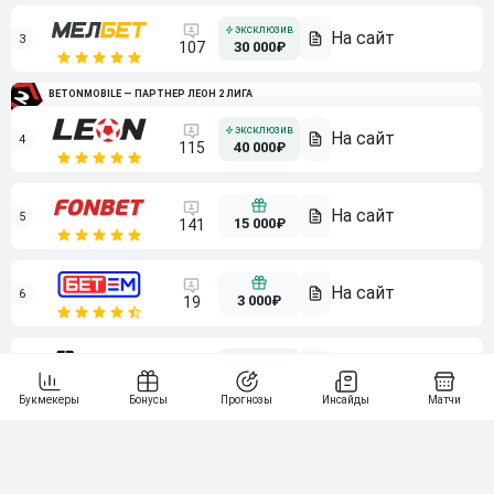
3
107
30 000₽
BETONMOBILE — ПАРТНЕР ЛЕОН 2 ЛИГА
4
115
40 000₽
5
15 000₽
141
6
3 000₽
19
7
64
10 000₽
Смотреть всех