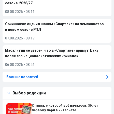
сезоне-2026/27
08.08.2026
•
08:11
Овчинников оценил шансы «Спартака» на чемпионство
в новом сезоне РПЛ
07.08.2026
•
08:17
Масалитин не уверен, что в «Спартаке» примут Даку
после его националистических кричалок
06.08.2026
•
08:26
Больше новостей
Выбор редакции
Ставка, с которой всё началось: 30 лет
первому пари в интернете