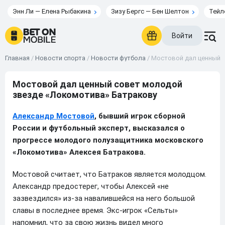
Энн Ли — Елена Рыбакина
Зизу Бергс — Бен Шелтон
Тейл
Войти
Главная
/
Новости спорта
/
Новости футбола
/
Мостовой дал ценный 
Мостовой дал ценный совет молодой
звезде «Локомотива» Батракову
Александр Мостовой
, бывший игрок сборной
России и футбольный эксперт, высказался о
прогрессе молодого полузащитника московского
«Локомотива» Алексея Батракова.
Мостовой считает, что Батраков является молодцом.
Александр предостерег, чтобы Алексей «не
зазвездился» из-за навалившейся на него большой
славы в последнее время. Экс-игрок «Сельты»
напомнил, что за свою жизнь видел много