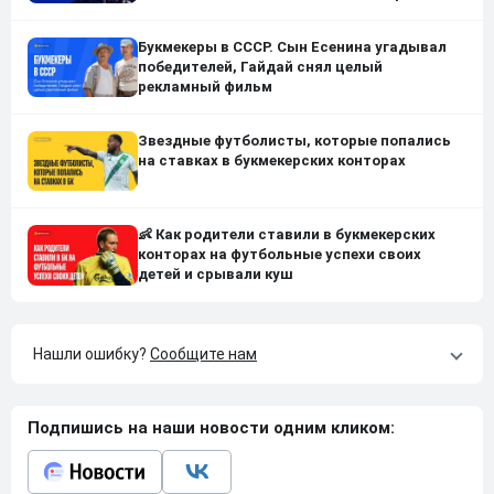
Букмекеры в СССР. Сын Есенина угадывал
победителей, Гайдай снял целый
рекламный фильм
Звездные футболисты, которые попались
на ставках в букмекерских конторах
👶 Как родители ставили в букмекерских
конторах на футбольные успехи своих
детей и срывали куш
Нашли ошибку?
Сообщите нам
Подпишись на наши новости одним кликом: