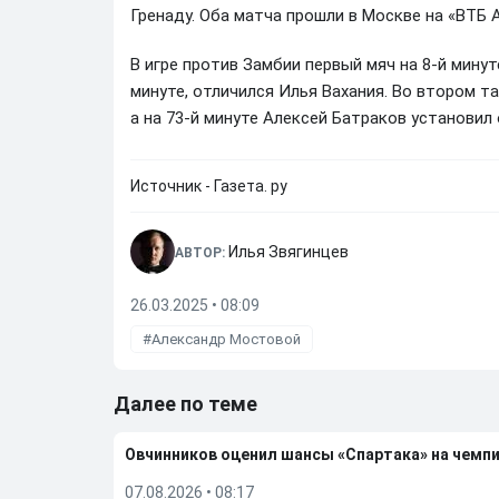
Гренаду. Оба матча прошли в Москве на «ВТБ А
В игре против Замбии первый мяч на 8-й мину
минуте, отличился Илья Вахания. Во втором та
а на 73-й минуте Алексей Батраков установил
Источник - Газета. ру
Илья Звягинцев
АВТОР:
26.03.2025 • 08:09
Александр Мостовой
Далее по теме
Овчинников оценил шансы «Спартака» на чемп
07.08.2026
•
08:17