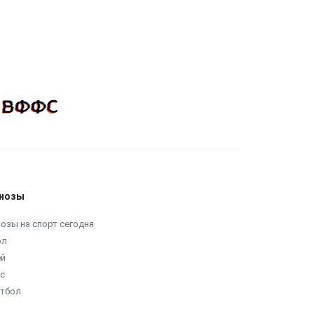
нозы
озы на спорт сегодня
ол
ей
с
етбол