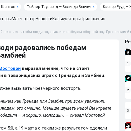
н Шелтон
Тейлор Таунсенд — Белинда Бенчич
Каспер Рууд — 
гнозы
Матч-центр
Новости
Калькуляторы
Приложения
 не хочет, чтобы люди радовались победам сборной над Гренландией 
Ре
люди радовались победам
Замбией
1
Мостовой
выразил мнение, что не стоит
 в товарищеских играх с Гренадой и Замбией
.
олжен вызывать чрезмерного восторга.
2
никам как Гренада или Замбия, при всем уважении,
м людям, это смешно. Меньше шуметь надо! Вы играете
3
Победили — и хорошо, молодцы», — сказал Мостовой.
ом 5:0, а 19 марта с таким же результатом одолели