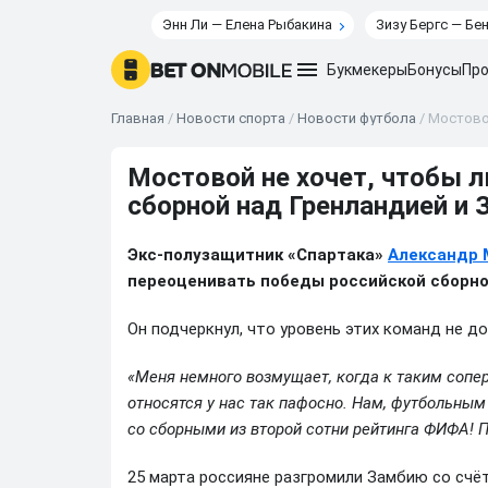
Энн Ли — Елена Рыбакина
Зизу Бергс — Бе
Букмекеры
Бонусы
Про
Главная
/
Новости спорта
/
Новости футбола
/
Мостовой
Мостовой не хочет, чтобы 
сборной над Гренландией и 
Экс-полузащитник «Спартака»
Александр 
переоценивать победы российской сборной
Он подчеркнул, что уровень этих команд не д
«Меня немного возмущает, когда к таким сопер
относятся у нас так пафосно. Нам, футбольны
со сборными из второй сотни рейтинга ФИФА! 
25 марта россияне разгромили Замбию со счёт