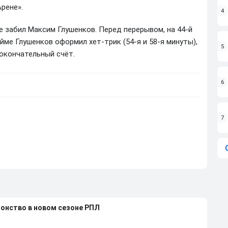
рене».
4
те забил Максим Глушенков. Перед перерывом, на 44-й
йме Глушенков оформил хет-трик (54-я и 58-я минуты),
5
 окончательный счёт.
6
7
ионство в новом сезоне РПЛ