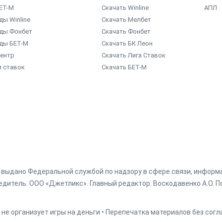
ЕТ-М
Скачать Winline
АПЛ
ы Winline
Скачать Мелбет
ды Фонбет
Скачать Фонбет
ды БЕТ-М
Скачать БК Леон
центр
Скачать Лига Ставок
и ставок
Скачать БЕТ-М
г. выдано Федеральной службой по надзору в сфере связи, инфор
дитель: ООО «Джетликс». Главный редактор: Воскодавенко А.О. По
 не организует игры на деньги • Перепечатка материалов без сог