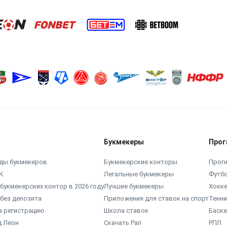
Букмекеры
Прог
ды букмекеров
Букмекерские конторы
Прогн
К
Легальные букмекеры
Футб
букмекерских контор в 2026 году
Лучшие букмекеры
Хокк
без депозита
Приложения для ставок на спорт
Тенни
а регистрацию
Школа ставок
Баск
д Леон
Скачать Pari
РПЛ