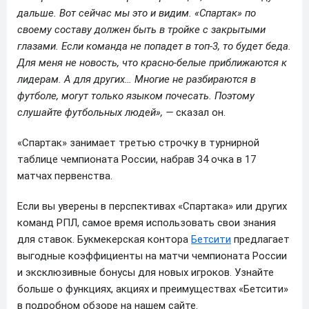
дальше. Вот сейчас мы это и видим. «Спартак» по
своему составу должен быть в тройке с закрытыми
глазами. Если команда не попадет в топ-3, то будет беда.
Для меня не новость, что красно-белые приближаются к
лидерам. А для других… Многие не разбираются в
футболе, могут только языком почесать. Поэтому
слушайте футбольных людей», —
сказал он.
«Спартак» занимает третью строчку в турнирной
таблице чемпионата России, набрав 34 очка в 17
матчах первенства.
Если вы уверены в перспективах «Спартака» или других
команд РПЛ, самое время использовать свои знания
для ставок. Букмекерская контора
Бетсити
предлагает
выгодные коэффициенты на матчи чемпионата России
и эксклюзивные бонусы для новых игроков. Узнайте
больше о функциях, акциях и преимуществах «Бетсити»
в подробном обзоре на нашем сайте.