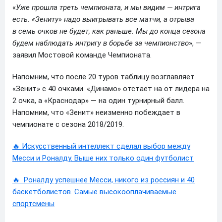
«
Уже прошла треть чемпионата, и мы видим — интрига
есть. «Зениту» надо выигрывать все матчи, а отрыва
в семь очков не будет, как раньше. Мы до конца сезона
будем наблюдать интригу в борьбе за чемпионство
», —
заявил Мостовой команде Чемпионата.
Напомним, что после 20 туров таблицу возглавляет
«Зенит» с 40 очками. «Динамо» отстает на от лидера на
2 очка, а «Краснодар» — на один турнирный балл.
Напомним, что «Зенит» неизменно побеждает в
чемпионате с сезона 2018/2019.
🔥 Искусственный интеллект сделал выбор между
Месси и Роналду. Выше них только один футболист
🔥 Роналду успешнее Месси, никого из россиян и 40
баскетболистов. Самые высокооплачиваемые
спортсмены