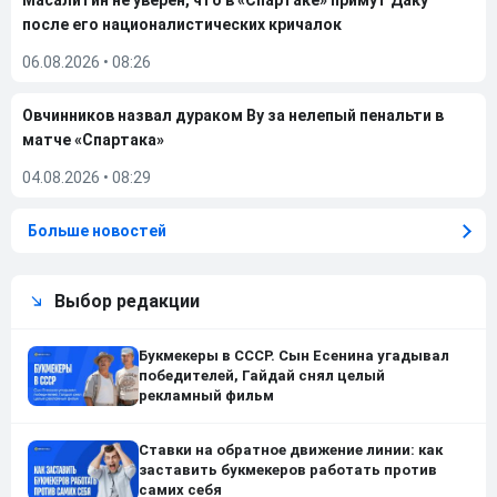
Масалитин не уверен, что в «Спартаке» примут Даку
после его националистических кричалок
06.08.2026
•
08:26
Овчинников назвал дураком Ву за нелепый пенальти в
матче «Спартака»
04.08.2026
•
08:29
Больше новостей
Выбор редакции
Букмекеры в СССР. Сын Есенина угадывал
победителей, Гайдай снял целый
рекламный фильм
Ставки на обратное движение линии: как
заставить букмекеров работать против
самих себя