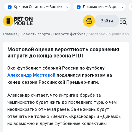
Крылья Советов — Балтика
Локомотив — Акрон
Войти
Главная
/
Новости спорта
/
Новости футбола
/
Мостовой оценил вероя
Мостовой оценил вероятность сохранения
интриги до конца сезона РПЛ
Экс-футболист сборной России по футболу
Александр Мостовой
поделился прогнозом на
конец сезона Российской Премьер-лиги.
Александр считает, что интрига в борьбе за
чемпионство будет жить до последнего тура, о чем
неоднократно отмечал ранее. За ее жизнь будут
отвечать не только «Зенит», «Краснодар» и «Динамо»,
но возможно и другие футбольные коллективы.