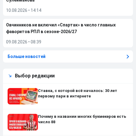
Сулейманова
10.08.2026
•
14:14
Овчинников не включил «Спартак» в число главных
фаворитов РПЛ в сезоне-2026/27
09.08.2026
•
08:39
Больше новостей
Выбор редакции
Ставка, с которой всё началось: 30 лет
первому пари в интернете
Почему в названии многих букмекеров есть
число 88