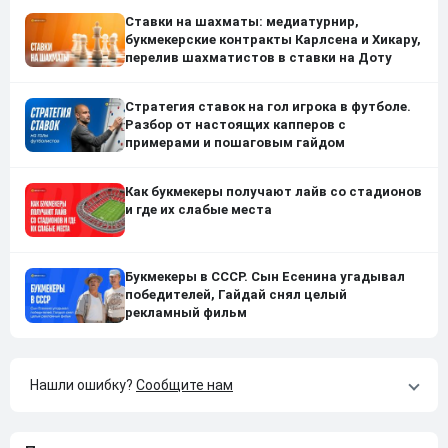
Ставки на шахматы: медиатурнир,
букмекерские контракты Карлсена и Хикару,
перелив шахматистов в ставки на Доту
Стратегия ставок на гол игрока в футболе.
Разбор от настоящих капперов с
примерами и пошаговым гайдом
Как букмекеры получают лайв со стадионов
и где их слабые места
Букмекеры в СССР. Сын Есенина угадывал
победителей, Гайдай снял целый
рекламный фильм
Нашли ошибку?
Сообщите нам