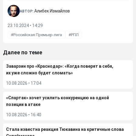
Алибек Измайлов
АВТОР:
23.10.2024 • 14:29
Российская Премьер-лига
РПЛ
Далее по теме
Заварзин про «Краснодар»: «Когда поверят в себя,
их уже сложно будет сломать»
10.08.2026
•
17:04
«Спартак» хочет усилить конкуренцию на одной
позиции в атаке
10.08.2026
•
16:40
Стала известна реакция Тюкавина на критичные слова