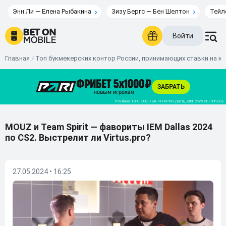
Энн Ли — Елена Рыбакина
Зизу Бергс — Бен Шелтон
Тейл
Войти
Главная
/
Топ букмекерских контор России, принимающих ставки на к
MOUZ и Team Spirit — фавориты IEM Dallas 2024
по CS2. Выстрелит ли Virtus.pro?
27.05.2024 • 16:25