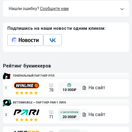
Нашли ошибку?
Сообщите нам
Подпишись на наши новости одним кликом:
Рейтинг букмекеров
ГЕНЕРАЛЬНЫЙ ПАРТНЕР РПЛ
1
10 000₽
78
BETONMOBILE — ПАРТНЕР PARI 1 ЛИГА
2
71
20 000₽