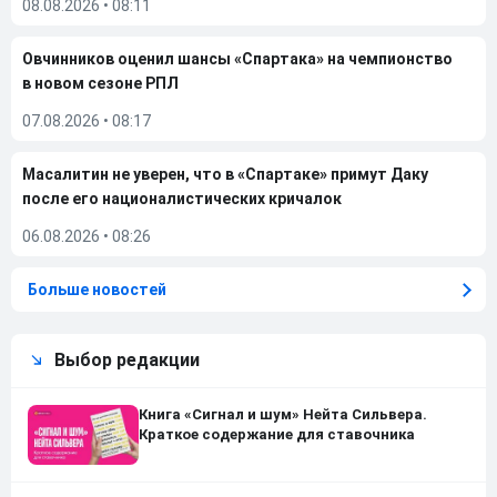
08.08.2026
•
08:11
Овчинников оценил шансы «Спартака» на чемпионство
в новом сезоне РПЛ
07.08.2026
•
08:17
Масалитин не уверен, что в «Спартаке» примут Даку
после его националистических кричалок
06.08.2026
•
08:26
Больше новостей
Выбор редакции
Книга «Сигнал и шум» Нейта Сильвера.
Краткое содержание для ставочника