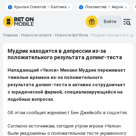
Крылья Советов — Балтика
Локомотив — Акрон
Войти
Главная
/
Новости спорта
/
Новости футбола
/
Мудрик находится в де
Мудрик находится в депрессии из-за
положительного результата допинг-теста
Нападающий «Челси» Михаил Мудрик переживает
тяжелые времена из-за положительного
результата допинг-теста и активно сотрудничает
с юридической фирмой, специализирующейся на
подобных вопросах.
Об этом сообщил журналист Бен Джейкобс в соцсетях.
Согласно источникам, сегодня утром игроки «Челси»
были уведомлены о положительном тесте украинского