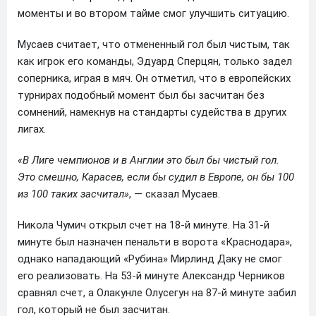
моменты и во втором тайме смог улучшить ситуацию.
Мусаев считает, что отмененный гол был чистым, так
как игрок его команды, Эдуард Сперцян, только задел
соперника, играя в мяч. Он отметил, что в европейских
турнирах подобный момент был бы засчитан без
сомнений, намекнув на стандарты судейства в других
лигах.
«В Лиге чемпионов и в Англии это был бы чистый гол.
Это смешно, Карасев, если бы судил в Европе, он бы 100
из 100 таких засчитал»
, — сказал Мусаев.
Никола Чумич открыл счет на 18-й минуте. На 31-й
минуте был назначен пенальти в ворота «Краснодара»,
однако нападающий «Рубина» Мирлинд Даку не смог
его реализовать. На 53-й минуте Александр Черников
сравнял счет, а Олакунле Олусегун на 87-й минуте забил
гол, который не был засчитан.