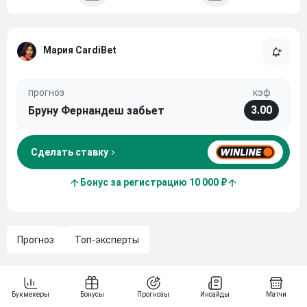
Мария CardiBet
прогноз
кэф
3.00
Бруну Фернандеш забьет
Сделать ставку
Бонус за регистрацию 10 000 ₽
Прогноз
Топ-эксперты
МЮ и Атлетик встречаются в ответном мтаче
полуфинала ЛЕ. Игра пройдет 8 мая в 22:00 по МСК.