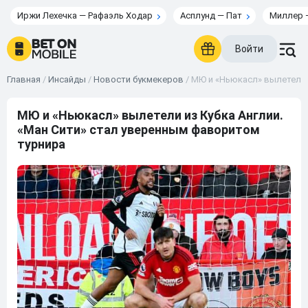
Иржи Лехечка — Рафаэль Ходар
Асплунд — Пат
Миллер 
Войти
Главная
/
Инсайды
/
Новости букмекеров
/
МЮ и «Ньюкасл» вылетели 
МЮ и «Ньюкасл» вылетели из Кубка Англии.
«Ман Сити» стал уверенным фаворитом
турнира