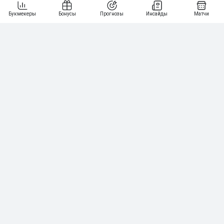
107
30 000₽
BETONMOBILE — ПАРТНЕР ЛЕОН 2 ЛИГА
4
115
40 000₽
5
15 000₽
141
6
3 000₽
19
7
64
10 000₽
Смотреть всех
Бонусы букмекеров