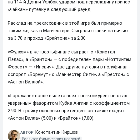
на 114-й Дэнни Уэлбэк ударом под перекладину принес
«чайкам» путевку в следующий раунд.
Расклад на трехисходник в этой игре был примерно
таким же, как в Манчестере. Сыграли ставки на ничью
за 3.70 и проход «Брайтона» за 2.30.
«Фулхэм» в четвертьфинале сыграет с «Кристал
Пэлас», а «Брайтон» — с победителем пары «Ноттингем
Форест» — «Ипсвич». Две другие путевки в полуфинал
оспорят «Борнмут» с «Манчестер Сити», а «Престон» с
«Астон Виллой».
«Горожане» после вылета всех топ-конкурентов стал
уверенным фаворитом Кубка Англии с коэффициентом
2.90. В тройку основных претендентов также входят
«Астон Вилла» (5.00) и «Брайтон» (7.00).
Константин Киршов
АВТОР:
Редактор букмекерских новостей