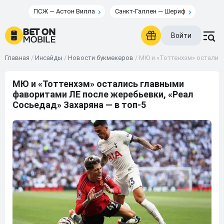
ПСЖ — Астон Вилла
Санкт-Галлен — Шериф
Войти
Главная
/
Инсайды
/
Новости букмекеров
/
МЮ и «Тоттенхэм» остались
МЮ и «Тоттенхэм» остались главными
фаворитами ЛЕ после жеребьевки, «Реал
Сосьедад» Захаряна — в топ-5